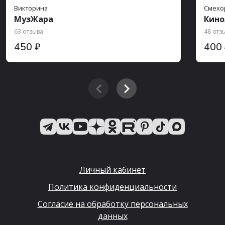
Викторина
Смехо
МузЖара
Кин
63 отзыва
48 отз
450 ₽
400
Личный кабинет
Политика конфиденциальности
Согласие на обработку персональных
данных