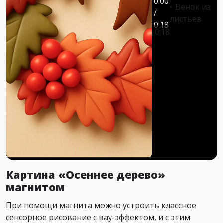
0:00
Венок из
/
листьев
0:18
0:18
Картина «Осеннее дерево»
магнитом
При помощи магнита можно устроить классное
сенсорное рисование с вау-эффектом, и с этим