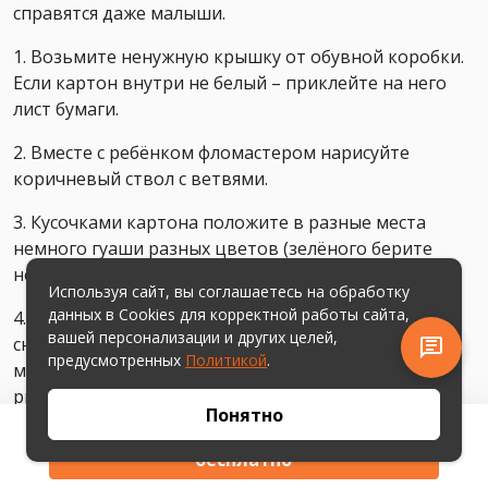
справятся даже малыши.
1. Возьмите ненужную крышку от обувной коробки.
Если картон внутри не белый – приклейте на него
лист бумаги.
2. Вместе с ребёнком фломастером нарисуйте
коричневый ствол с ветвями.
3. Кусочками картона положите в разные места
немного гуаши разных цветов (зелёного берите
немного, иначе быстро выйдет тёмная бурда).
Используя сайт, вы соглашаетесь на обработку
данных в Cookies для корректной работы сайта,
4. Возьмите 2 магнита: примагнитьте их сверху и
вашей персонализации и других целей,
снизу картона, и пусть ребёнок водит нижним
предусмотренных
Политикой
.
магнитом так, чтобы верхний смешивал краски и
рисовал.
Понятно
Скачать квест «Корова-вирус»
Осеннее дерево готово! Ещё таким способом
бесплатно
интересно рисовать подводный мир, космос,