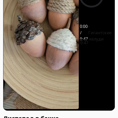
0:00
/
Гигантские
0:47
жёлуди
0:47