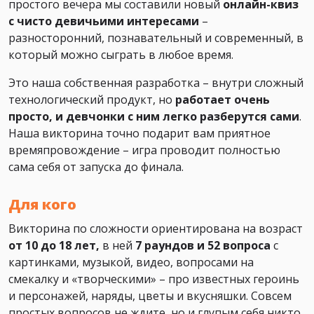
простого вечера мы составили новый
онлайн-квиз
с чисто девичьими интересами
–
разносторонний, познавательный и современный, в
который можно сыграть в любое время.
Это наша собственная разработка – внутри сложный
технологический продукт, но
работает очень
просто, и девчонки с ним легко разберутся сами
.
Наша викторина точно подарит вам приятное
времяпровождение – игра проводит полностью
сама себя от запуска до финала.
Для кого
Викторина по сложности ориентирована на возраст
от 10 до 18 лет,
в ней
7 раундов и 52 вопроса
с
картинками, музыкой, видео, вопросами на
смекалку и «творческими» – про известных героинь
и персонажей, наряды, цветы и вкусняшки. Совсем
простых вопросов не ждите, но и глупым себя никто