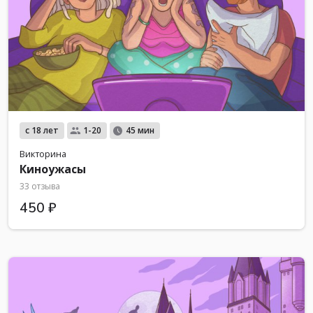
с 18 лет
1-20
45 мин
Викторина
Киноужасы
33 отзыва
450 ₽