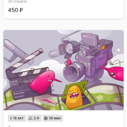
28 отзывов
450 ₽
с 16 лет
2-6
50 мин