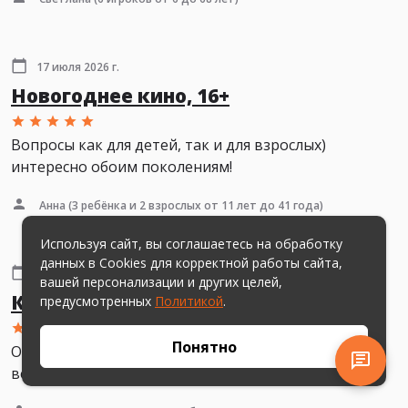
17 июля 2026 г.
Новогоднее кино, 16+
Вопросы как для детей, так и для взрослых)
интересно обоим поколениям!
Анна
(3 ребёнка и 2 взрослых от 11 лет до 41 года)
Используя сайт, вы соглашаетесь на обработку
данных в Cookies для корректной работы сайта,
15 июля 2026 г.
вашей персонализации и других целей,
Киноляпы, 16+
предусмотренных
Политикой
.
Понятно
Очень понравился данный формат игры. Было
весело и интересно.