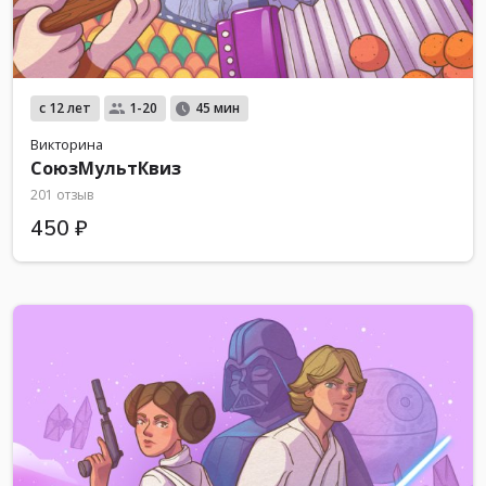
с 12 лет
1-20
45 мин
Викторина
СоюзМультКвиз
201 отзыв
450 ₽