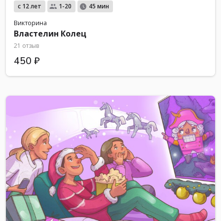
с 12 лет
1-20
45 мин
Викторина
Властелин Колец
21 отзыв
450 ₽