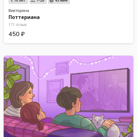
с 10 лет
1-20
45 мин
Викторина
Поттериана
171 отзыв
450 ₽