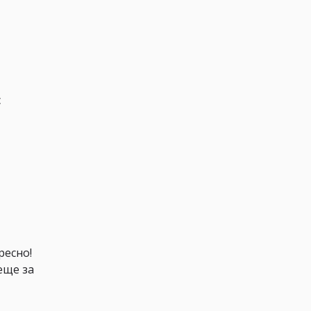
с
ресно!
еще за