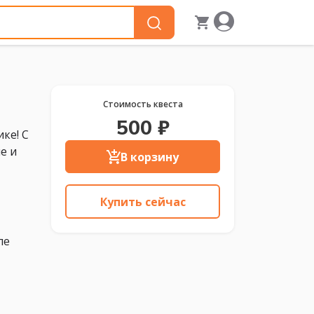
Стоимость квеста
500 ₽
ке! С
е и
В корзину
Купить сейчас
ле