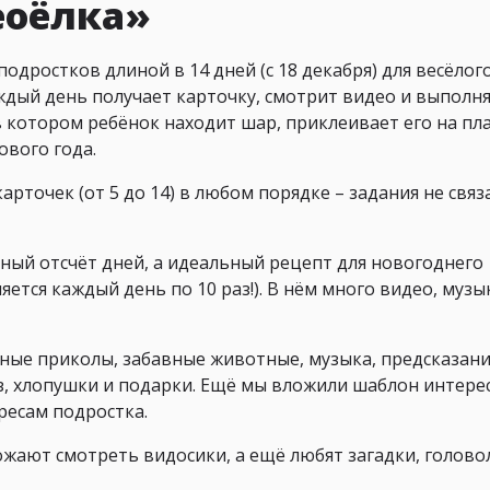
еоёлка»
подростков длиной в 14 дней (с 18 декабря) для весёлог
ждый день получает карточку, смотрит видео и выполн
 в котором ребёнок находит шар, приклеивает его на пл
ового года.
рточек (от 5 до 14) в любом порядке – задания не свя
ный отсчёт дней, а идеальный рецепт для новогоднего
ется каждый день по 10 раз!). В нём много видео, музы
ные приколы, забавные животные, музыка, предсказани
, хлопушки и подарки. Ещё мы вложили шаблон интере
ересам подростка.
ожают смотреть видосики, а ещё любят загадки, голов