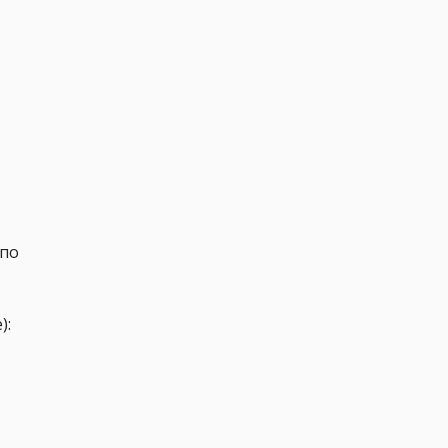
 по
):