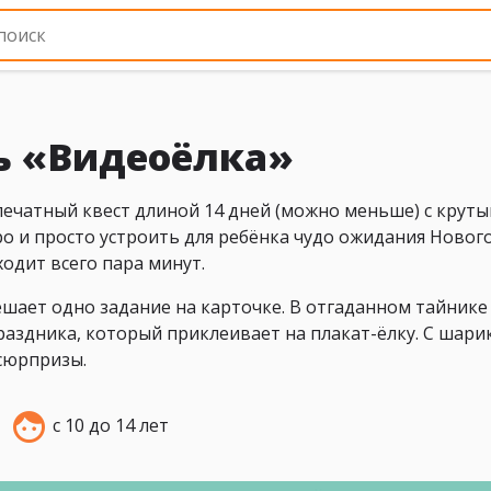
ь «Видеоёлка»
печатный квест длиной 14 дней (можно меньше) с крут
 и просто устроить для ребёнка чудо ожидания Нового
ходит всего пара минут.
шает одно задание на карточке. В отгаданном тайнике
раздника, который приклеивает на плакат-ёлку. С шари
сюрпризы.
с 10 до 14 лет