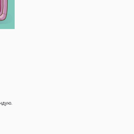
ндую.