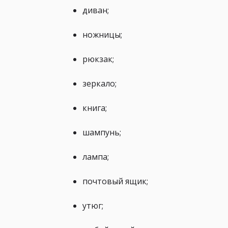
диван;
ножницы;
рюкзак;
зеркало;
книга;
шампунь;
лампа;
почтовый ящик;
утюг;