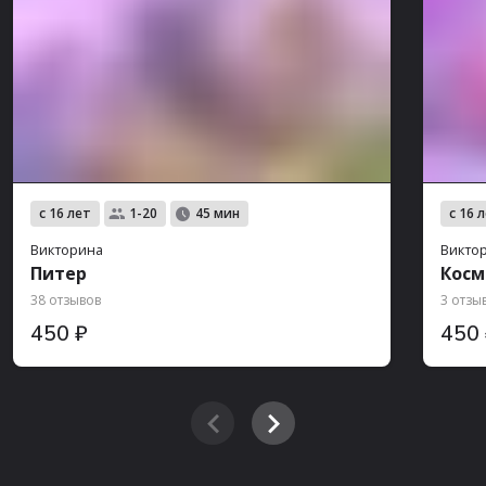
с 16 лет
с 16 
1-20
45 мин
Викторина
Викто
Питер
Косм
38 отзывов
3 отзы
450 ₽
450