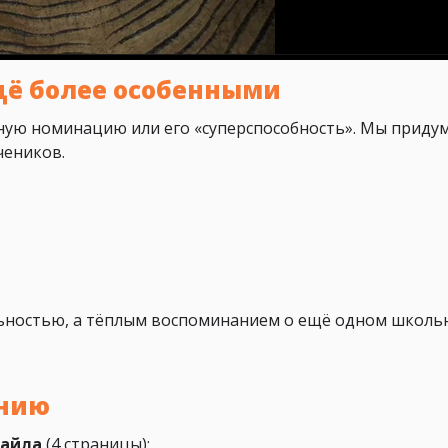
щё более особенными
ную номинацию или его «суперспособность». Мы приду
чеников.
льностью, а тёплым воспоминанием о ещё одном школь
ению
файла
(4 страницы):