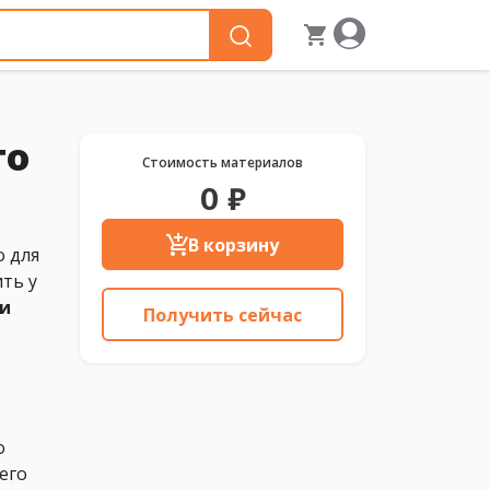
го
Стоимость материалов
0 ₽
В корзину
о для
ть у
 и
Получить сейчас
о
его