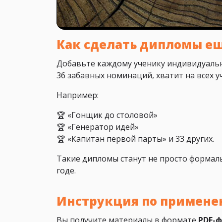
Как сделать дипломы е
Добавьте каждому ученику индивидуаль
36 забавных номинаций, хватит на всех у
Например:
🏆 «Гонщик до столовой»
🏆 «Генератор идей»
🏆 «Капитан первой парты» и 33 других.
Такие дипломы станут не просто форма
годе.
Инструкция по примен
Вы получите материалы в формате
PDF-