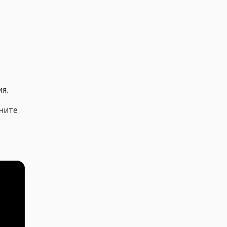
я.
ните