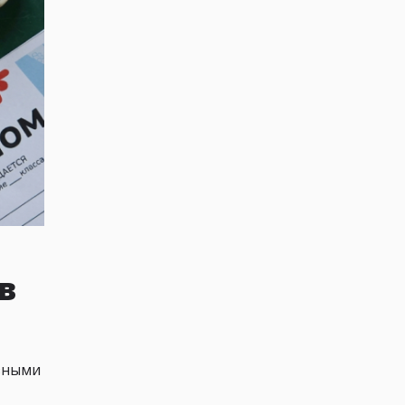
в
азными