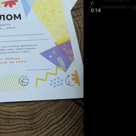
/
окончание го
0:14