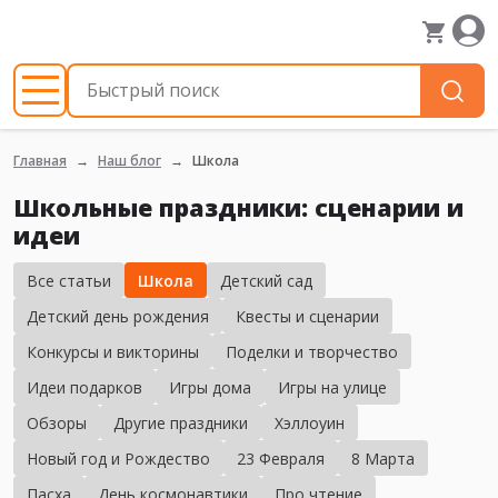
Главная
Наш блог
Школа
Школьные праздники: сценарии и
идеи
Все статьи
Школа
Детский сад
Детский день рождения
Квесты и сценарии
Конкурсы и викторины
Поделки и творчество
Идеи подарков
Игры дома
Игры на улице
Обзоры
Другие праздники
Хэллоуин
Новый год и Рождество
23 Февраля
8 Марта
Пасха
День космонавтики
Про чтение