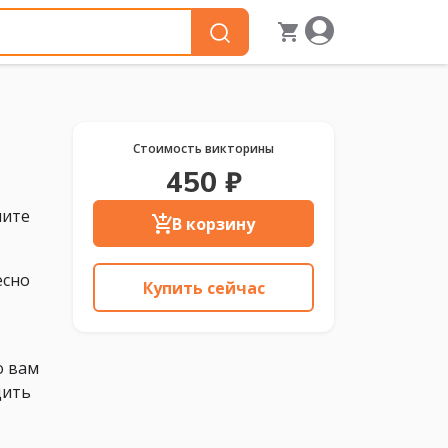
Стоимость викторины
450 ₽
ните
В корзину
есно
Купить сейчас
о вам
дить