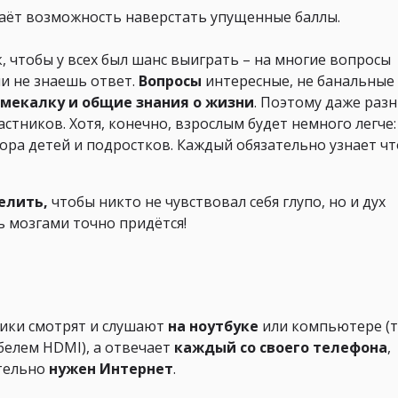
даёт возможность наверстать упущенные баллы.
, чтобы у всех был шанс выиграть – на многие вопросы
и не знаешь ответ.
Вопросы
интересные, не банальные
 смекалку и общие знания о жизни
. Поэтому даже раз
астников. Хотя, конечно, взрослым будет немного легче:
зора детей и подростков. Каждый обязательно узнает чт
елить,
чтобы никто не чувствовал себя глупо, но и дух
 мозгами точно придётся!
ники смотрят и слушают
на ноутбуке
или компьютере (
белем HDMI), а отвечает
каждый со своего телефона
,
ательно
нужен Интернет
.