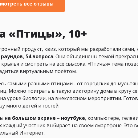
мотреть все отзывы
а «Птицы», 10+
ронный продукт, квиз, который мы разработали сами, 
 раундов, 54 вопроса
. Они объединены темой прекрасн
крылья и смотреть на всё свысока. «Птичья» тема позв
ладиться виртуальным полётом.
есь самыми разными птицами - от городских до мультя
тиц. Можно поиграть в такую викторину дома в кругу с
 на уроке биологии, на внеклассном мероприятии. Гото
зу много детей и гостей.
ны
на большом экране
–
ноутбуке
, компьютере, телеви
 каждый участник выбирает на своем смартфоне. Это вс
бильный Интернет.