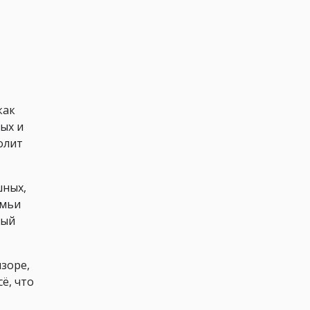
как
ых и
олит
шных,
емьи
вый
зоре,
ё, что