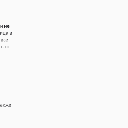
 и
не
ница в
 всё
о-то
также