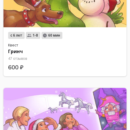
с 6 лет
1-8
60 мин
Квест
Гринч
47 отзывов
600 ₽