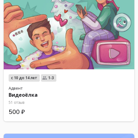
с 10 до 14 лет
1-3
Адвент
Видеоёлка
51 отзыв
500 ₽