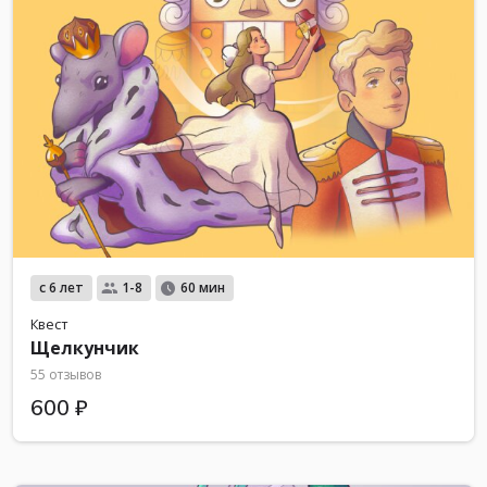
с 6 лет
1-8
60 мин
Квест
Щелкунчик
55 отзывов
600 ₽