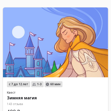
с 7 до 12 лет
1-3
60 мин
Квест
Зимняя магия
143 отзыва