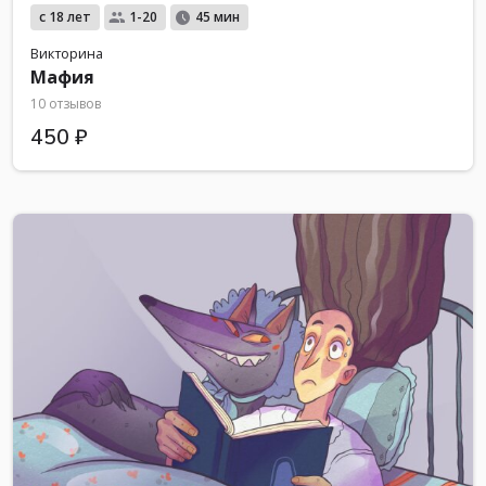
с 18 лет
1-20
45 мин
Викторина
Мафия
10 отзывов
450 ₽