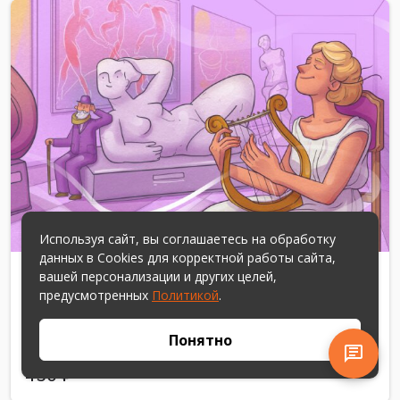
Используя сайт, вы соглашаетесь на обработку
данных в Cookies для корректной работы сайта,
вашей персонализации и других целей,
с 16 лет
1-20
45 мин
предусмотренных
Политикой
.
Викторина
Искусство
Понятно
7 отзывов
450 ₽