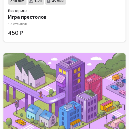
с 18 лет
1-20
45 мин
Викторина
Игра престолов
12 отзывов
450 ₽