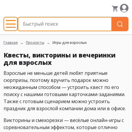
Главная
Продукты
Игры для взрослых
Квесты, викторины и вечеринки
для взрослых
Взрослые не меньше детей любят приятные
сюрпризы, поэтому вручить подарок можно
неожиданным способом — устроить квест по его
поиску с нашими готовыми карточками-заданиями.
Также с готовым сценарием можно устроить
праздник для взрослой компании дома или в офисе.
Викторины и смехорезки — весёлые онлайн-игры с
соревновательным эффектом, которые отлично