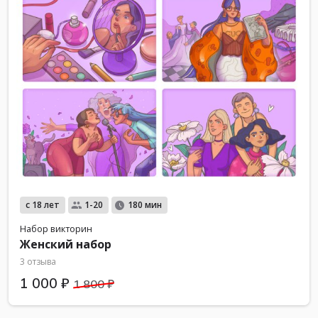
с 18 лет
1-20
180 мин
Набор викторин
Женский набор
3 отзыва
1 000 ₽
1 800 ₽