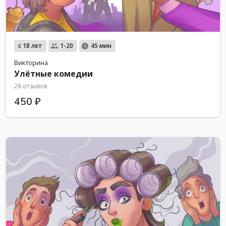
с 18 лет
1-20
45 мин
Викторина
Улётные комедии
28 отзывов
450 ₽