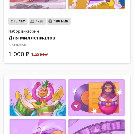
с 18 лет
1-20
180 мин
Набор викторин
Для миллениалов
6 отзывов
1 000 ₽
1 800 ₽