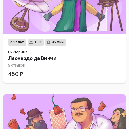
с 12 лет
1-20
45 мин
Викторина
Леонардо да Винчи
9 отзывов
450 ₽