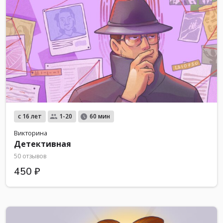
с 16 лет
1-20
60 мин
Викторина
Детективная
50 отзывов
450 ₽