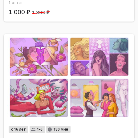
1 отзыв
1 000 ₽
1 800 ₽
с 16 лет
1-6
180 мин