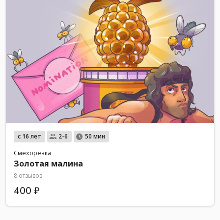
с 16 лет
2-6
50 мин
Смехорезка
Золотая малина
8 отзывов
400 ₽