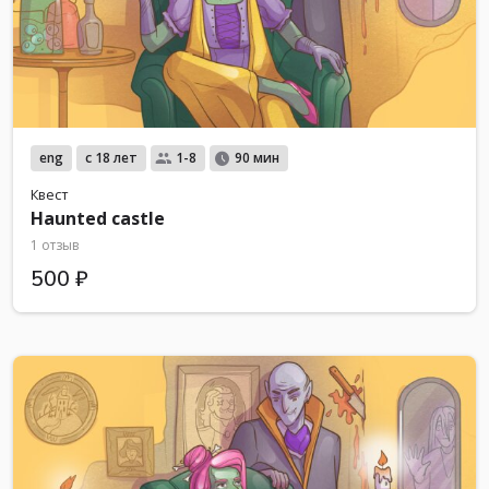
eng
с 18 лет
1-8
90 мин
Квест
Haunted castle
1 отзыв
500 ₽