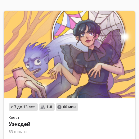
с 7 до 13 лет
1-8
60 мин
Квест
Уэнсдей
83 отзыва