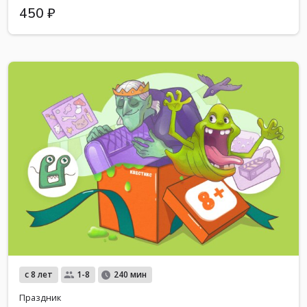
450 ₽
с 8 лет
1-8
240 мин
Праздник