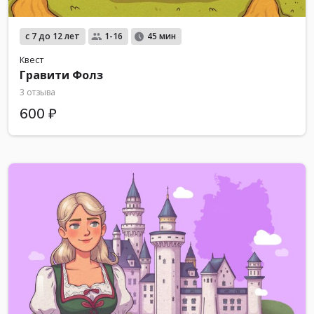
с 7 до 12 лет
1-16
45 мин
Квест
Гравити Фолз
3 отзыва
600 ₽