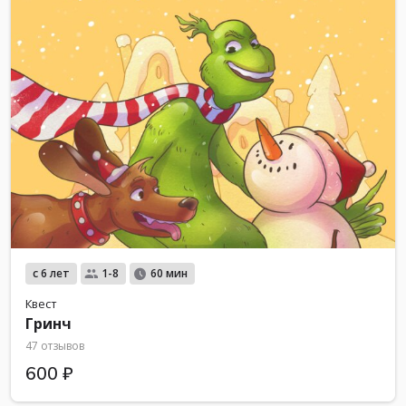
с 6 лет
1-8
60 мин
Квест
Гринч
47 отзывов
600 ₽