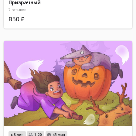
Призрачный
7 отзывов
850 ₽
с 8 лет
1-20
45 мин