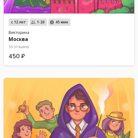
с 12 лет
1-20
45 мин
Викторина
Москва
30 отзывов
450 ₽