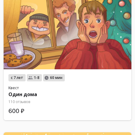
с 7 лет
1-8
60 мин
Квест
Один дома
110 отзывов
600 ₽