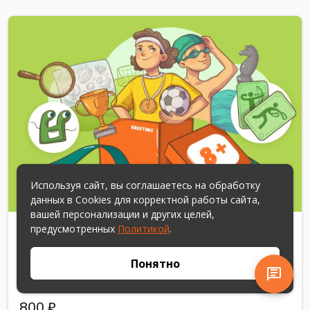
Используя сайт, вы соглашаетесь на обработку
данных в Cookies для корректной работы сайта,
вашей персонализации и других целей,
предусмотренных
Политикой
.
с 8 до 12 лет
2-10
300 мин
Праздник
Понятно
Спорт-спорт-спорт
13 отзывов
800 ₽