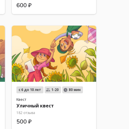
600 ₽
с 6 до 10 лет
1-20
80 мин
Квест
Уличный квест
182 отзыва
500 ₽