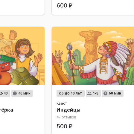
600 ₽
с 6 до 10 лет
2-40
40 мин
1-8
60 мин
Квест
тёрка
Индейцы
47 отзывов
500 ₽