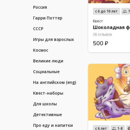
Россия
с 6 до 10 лет
1
Гарри Поттер
Квест
Шоколадная ф
СССР
38 отзывов
Игры для взрослых
500 ₽
Космос
Великие люди
Социальные
На английском (eng)
Квест-наборы
Для школы
Детективные
Про еду и напитки
с 6 лет
1-8