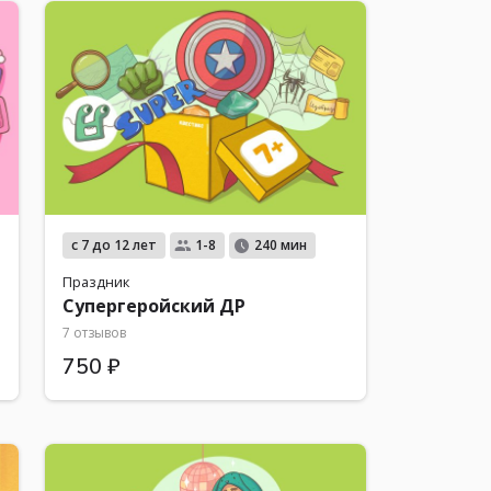
с 7 до 12 лет
1-8
240 мин
Праздник
Супергеройский ДР
7 отзывов
750 ₽