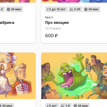
с 5 до 10 лет
-5
60 мин
3-30
60 мин
Квест
абрика
Про эмоции
20 отзывов
600 ₽
с 6 лет
60 мин
1-8
60 мин