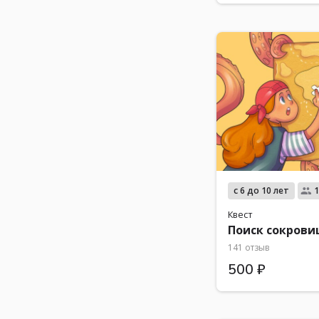
с 6 до 10 лет
1
Квест
Поиск сокров
141 отзыв
500 ₽