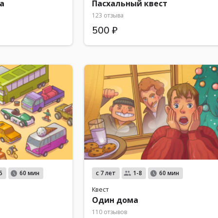
а
Пасхальный квест
123 отзыва
500 ₽
с 7 лет
5
60 мин
1-8
60 мин
Квест
Один дома
110 отзывов