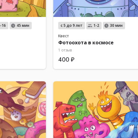
с 5 до 9 лет
-16
45 мин
1-2
30 мин
Квест
Фотоохота в космосе
1 отзыв
400 ₽