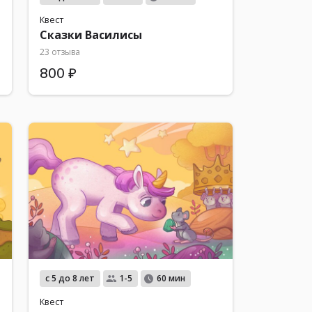
Квест
Сказки Василисы
23 отзыва
800 ₽
с 5 до 8 лет
1-5
60 мин
Квест