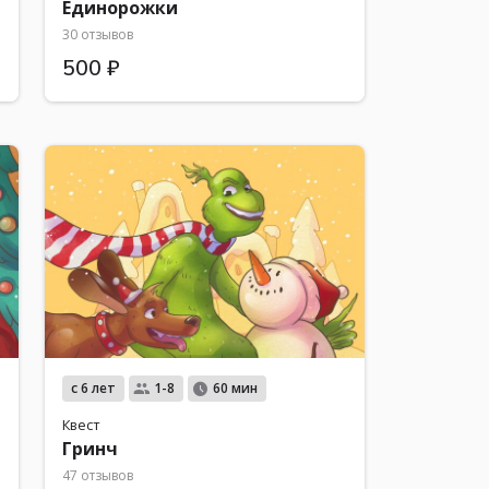
Единорожки
30 отзывов
500 ₽
с 6 лет
1-8
60 мин
Квест
Гринч
47 отзывов