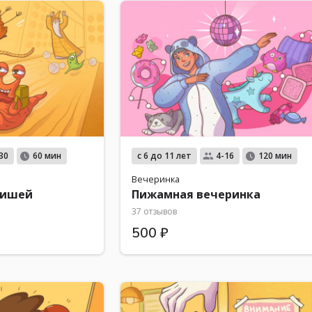
с 6 до 11 лет
30
60 мин
4-16
120 мин
Вечеринка
хишей
Пижамная вечеринка
37 отзывов
500 ₽