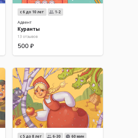
с 6 до 10 лет
1-2
Адвент
Куранты
13 отзывов
500 ₽
с 5 до 8 лет
6-30
60 мин