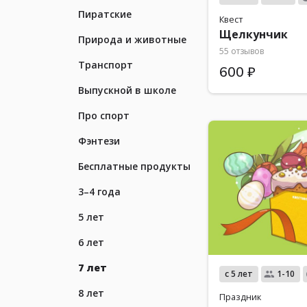
Пиратские
Квест
Щелкунчик
Природа и животные
55 отзывов
Транспорт
600 ₽
Выпускной в школе
Про спорт
Фэнтези
Бесплатные продукты
3–4 года
5 лет
6 лет
7 лет
с 5 лет
1-10
8 лет
Праздник