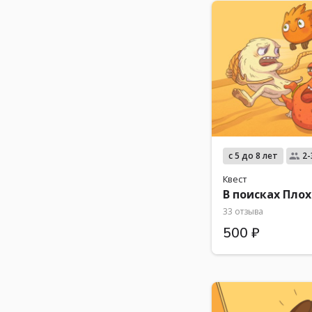
с 5 до 8 лет
2-
Квест
В поисках Пло
33 отзыва
500 ₽