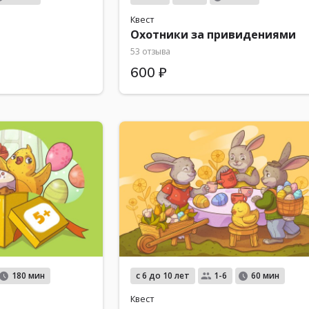
Квест
Охотники за привидениями
53 отзыва
600 ₽
с 6 до 10 лет
180 мин
1-6
60 мин
Квест