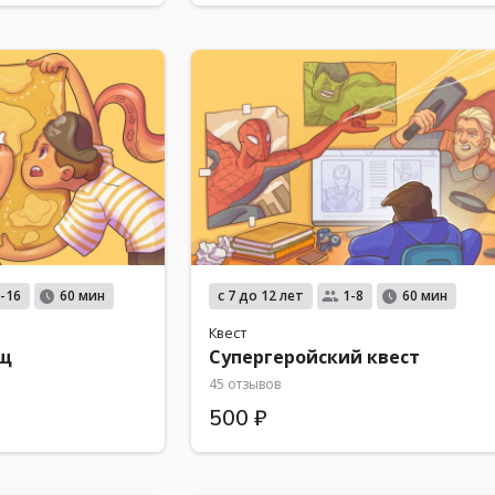
с 7 до 12 лет
-16
60 мин
1-8
60 мин
Квест
ищ
Супергеройский квест
45 отзывов
500 ₽