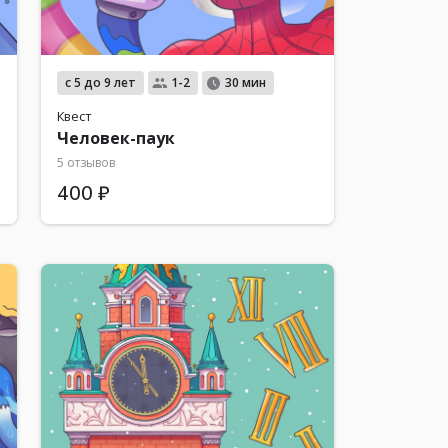
с 5 до 9 лет
1-2
30 мин
Квест
Человек-паук
5 отзывов
400 ₽