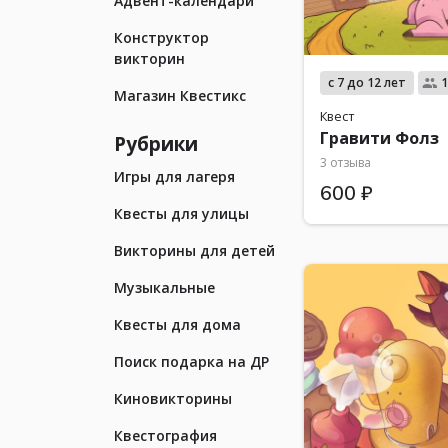
Адвент-календари
Конструктор
викторин
с 7 до 12 лет
1
Магазин Квестикс
Квест
Гравити Фолз
Рубрики
3 отзыва
Игры для лагеря
600 ₽
Квесты для улицы
Викторины для детей
Музыкальные
Квесты для дома
Поиск подарка на ДР
Киновикторины
Квестография