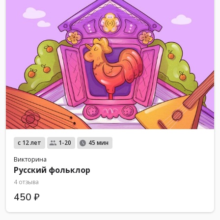
с 12 лет
1-20
45 мин
Викторина
Русский фольклор
4 отзыва
450 ₽