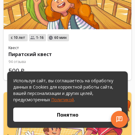
с 10 лет
1-16
60 мин
Квест
Пиратский квест
94 отзыва
500 ₽
Используя сайт, вы соглашаетесь на обработку
данных в Cookies для корректной работы сайта,
вашей персонализации и других целей,
предусмотренных
Политикой
.
Понятно