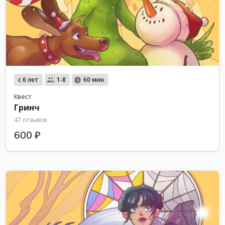
с 6 лет
1-8
60 мин
Квест
Гринч
47 отзывов
600 ₽