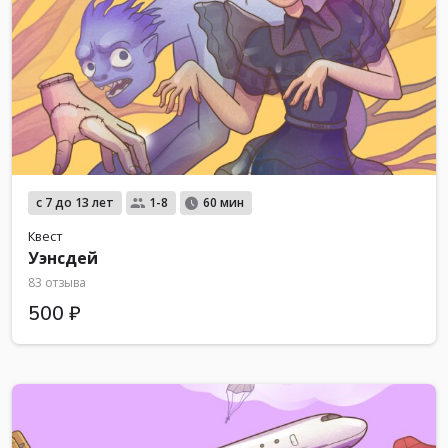
с 7 до 13 лет
1-8
60 мин
Квест
Уэнсдей
83 отзыва
500 ₽