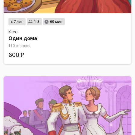
с 7 лет
1-8
60 мин
Квест
Один дома
110 отзывов
600 ₽