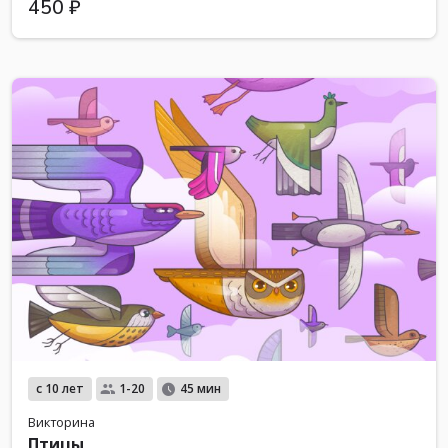
450 ₽
с 10 лет
1-20
45 мин
Викторина
Птицы