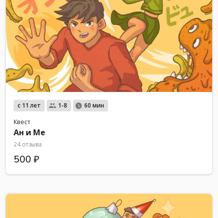
с 11 лет
1-8
60 мин
Квест
Ан и Ме
24 отзыва
500 ₽