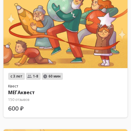
с 3 лет
1-8
60 мин
Квест
МЕГАквест
150 отзывов
600 ₽