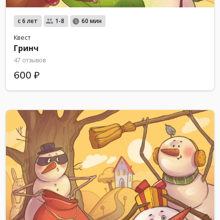
с 6 лет
1-8
60 мин
Квест
Гринч
47 отзывов
600 ₽