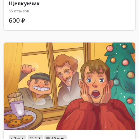
Щелкунчик
55 отзывов
600 ₽
с 7 лет
1-8
60 мин