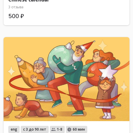
3 отзыва
500 ₽
eng
с 3 до 90 лет
1-8
60 мин