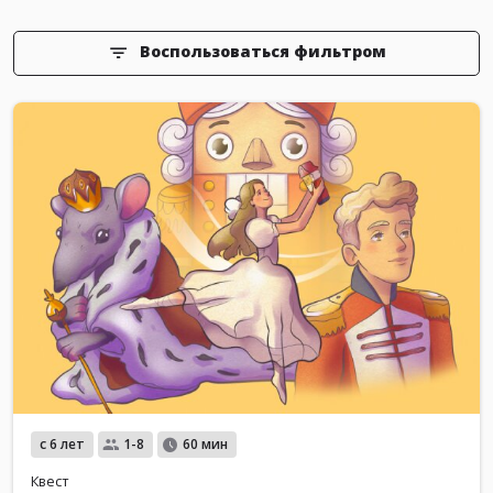
Воспользоваться фильтром
с 6 лет
1-8
60 мин
Квест