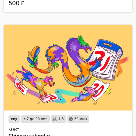
500 ₽
eng
с 7 до 90 лет
1-8
60 мин
Квест
Chinese calendar