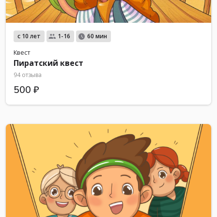
с 10 лет
1-16
60 мин
Квест
Пиратский квест
94 отзыва
500 ₽