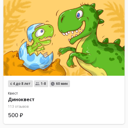
с 4 до 8 лет
1-8
60 мин
Квест
Диноквест
113 отзывов
500 ₽