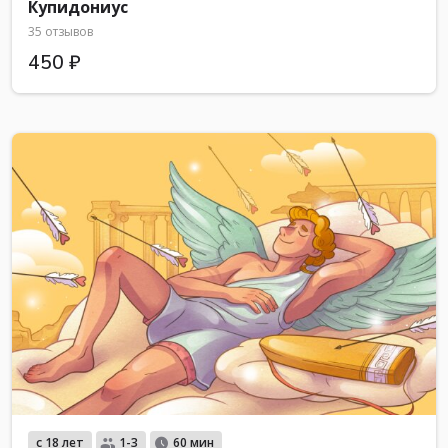
Купидониус
35 отзывов
450 ₽
с 18 лет
1-3
60 мин