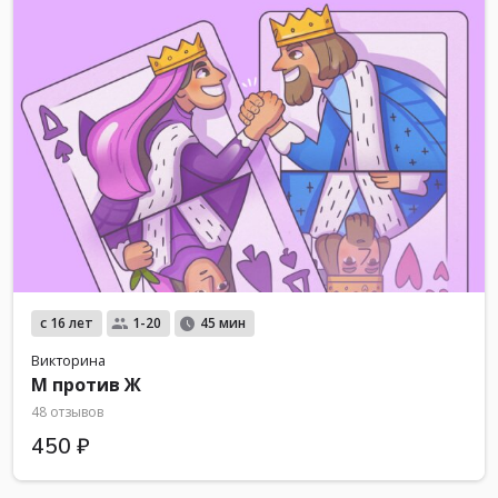
с 16 лет
1-20
45 мин
Викторина
М против Ж
48 отзывов
450 ₽