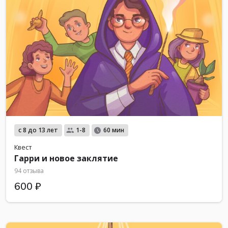
с 8 до 13 лет
1-8
60 мин
Квест
Гарри и новое заклятие
94 отзыва
600 ₽