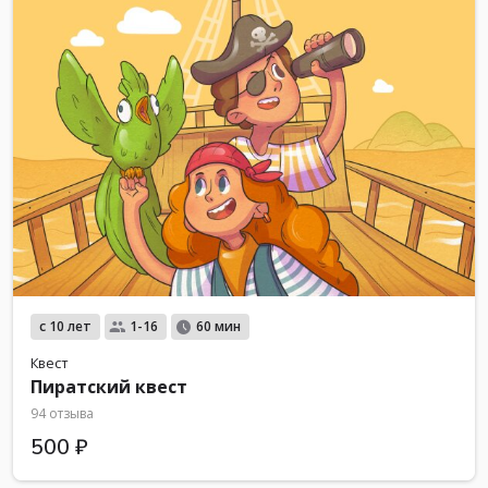
с 10 лет
1-16
60 мин
Квест
Пиратский квест
94 отзыва
500 ₽