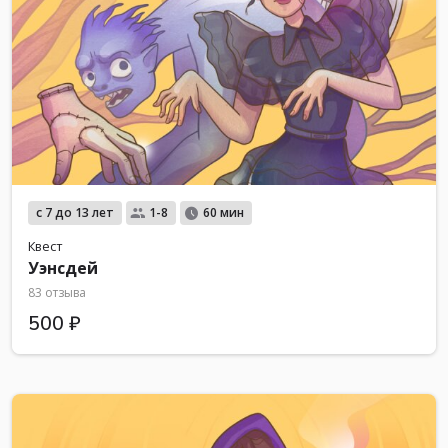
с 7 до 13 лет
1-8
60 мин
Квест
Уэнсдей
83 отзыва
500 ₽