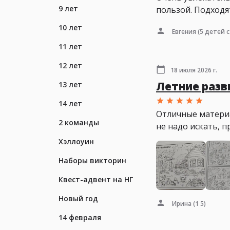
9 лет
пользой. Подходя
10 лет
Евгения
(5 детей с
11 лет
12 лет
18 июля 2026 г.
Летние раз
13 лет
14 лет
Отличные материа
2 команды
не надо искать, п
Хэллоуин
Наборы викторин
Квест-адвент на НГ
Новый год
Ирина
(1 5)
14 февраля