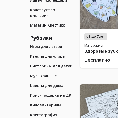
Адвент-календари
Конструктор
викторин
Магазин Квестикс
Рубрики
с 3 до 7 лет
Материалы
Игры для лагеря
Здоровые зуб
Квесты для улицы
Бесплатно
Викторины для детей
Музыкальные
Квесты для дома
Поиск подарка на ДР
Киновикторины
Квестография