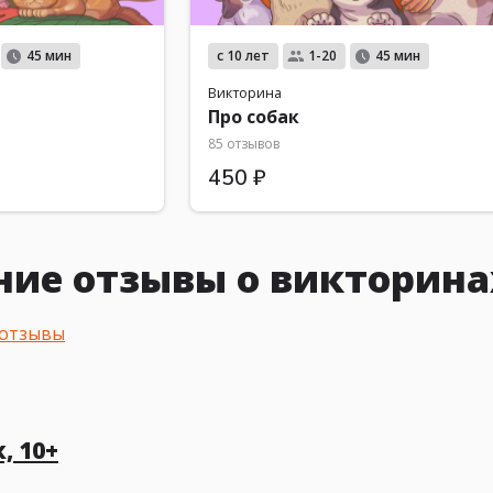
с 10 лет
45 мин
1-20
45 мин
Викторина
Про собак
85 отзывов
450 ₽
ние отзывы о викторина
 отзывы
, 10+