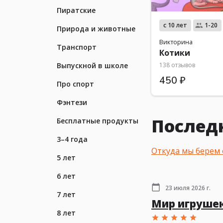
Пиратские
с 10 лет
1-20
Природа и животные
Викторина
Транспорт
Котики
Выпускной в школе
138 отзывов
450 ₽
Про спорт
Фэнтези
Послед
Бесплатные продукты
3–4 года
Откуда мы берем
5 лет
6 лет
23 июля 2026 г.
7 лет
Мир игрушек
8 лет