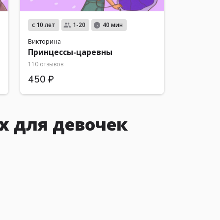
с 10 лет
1-20
40 мин
Викторина
Принцессы-царевны
110 отзывов
450 ₽
х для девочек