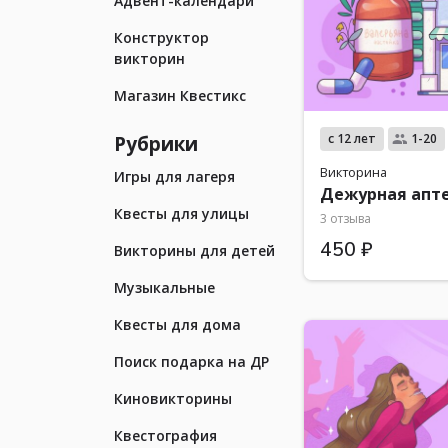
Адвент-календари
Конструктор
викторин
Магазин Квестикс
Рубрики
с 12 лет
1-20
Викторина
Игры для лагеря
Дежурная апт
Квесты для улицы
3 отзыва
450 ₽
Викторины для детей
Музыкальные
Квесты для дома
Поиск подарка на ДР
Киновикторины
Квестография