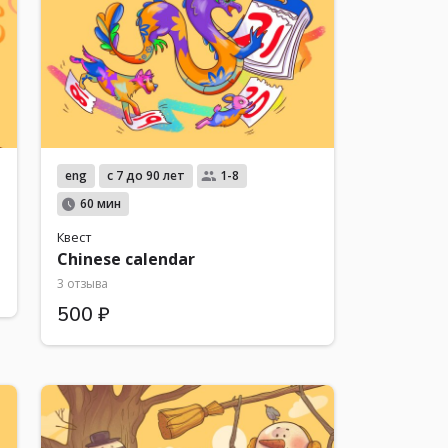
eng
с 7 до 90 лет
1-8
60 мин
Квест
Chinese calendar
3 отзыва
500 ₽