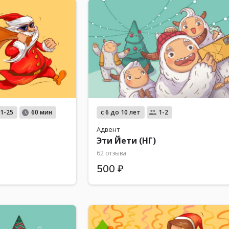
с 6 до 10 лет
1-25
60 мин
1-2
Адвент
Эти Йети (НГ)
62 отзыва
500 ₽