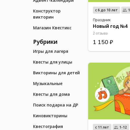
Адвент-календари
с 6 до 10 лет
1
Конструктор
викторин
Праздник
Новый год №4
Магазин Квестикс
2 отзыва
Рубрики
1 150 ₽
Игры для лагеря
Квесты для улицы
Викторины для детей
Музыкальные
Квесты для дома
Поиск подарка на ДР
Киновикторины
Квестография
с 11 лет
1-12