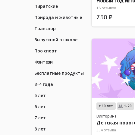
Новый год №10
Пиратские
18 отзывов
750 ₽
Природа и животные
Транспорт
Выпускной в школе
Про спорт
Фэнтези
Бесплатные продукты
3–4 года
5 лет
с 10 лет
1-20
6 лет
Викторина
7 лет
Детская новог
8 лет
334 отзыва