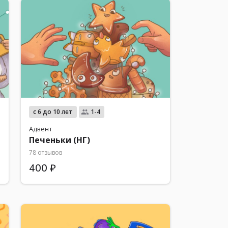
с 6 до 10 лет
1-4
Адвент
Печеньки (НГ)
78 отзывов
400 ₽