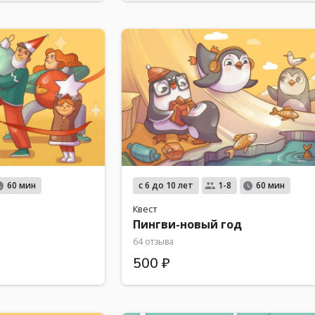
с 6 до 10 лет
60 мин
1-8
60 мин
Квест
Пингви-новый год
64 отзыва
500 ₽