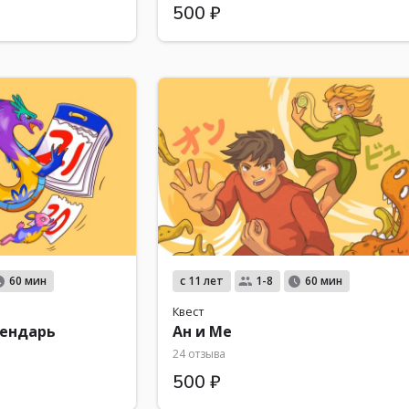
500 ₽
с 11 лет
60 мин
1-8
60 мин
Квест
лендарь
Ан и Ме
24 отзыва
500 ₽