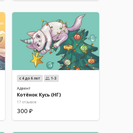
с 4 до 6 лет
1-3
Адвент
Котёнок Кусь (НГ)
17 отзывов
300 ₽