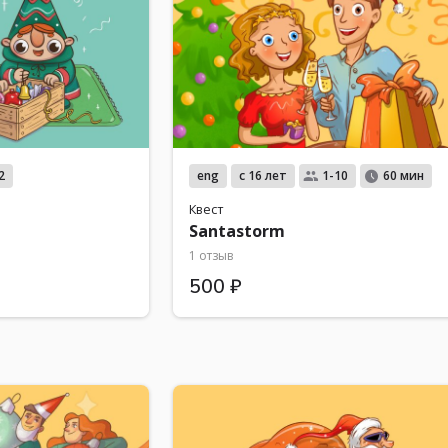
eng
с 16 лет
2
1-10
60 мин
Квест
Santastorm
1 отзыв
500 ₽