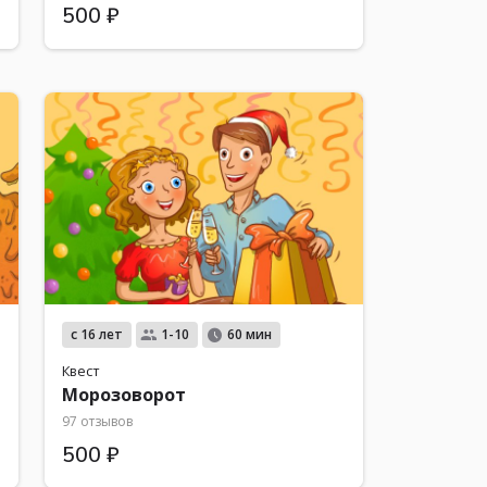
500 ₽
с 16 лет
1-10
60 мин
Квест
Морозоворот
97 отзывов
500 ₽