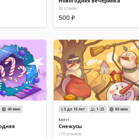
Новогодняя вечеринка
62 отзыва
500 ₽
с 5 до 10 лет
40 мин
1-25
60 мин
Квест
одняя
Снежусы
170 отзывов