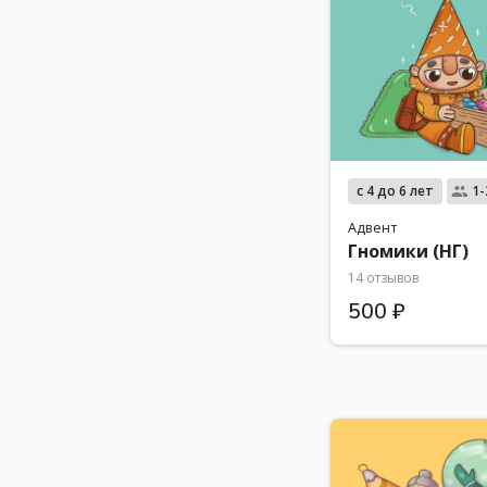
с 4 до 6 лет
1-
Адвент
Гномики (НГ)
14 отзывов
500 ₽