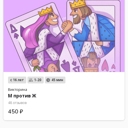
с 16 лет
1-20
45 мин
Викторина
М против Ж
48 отзывов
450 ₽