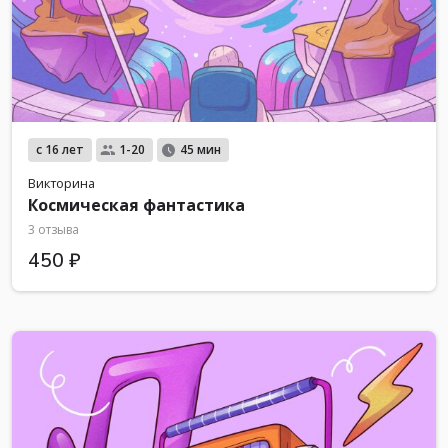
с 16 лет
1-20
45 мин
Викторина
Космическая фантастика
3 отзыва
450 ₽