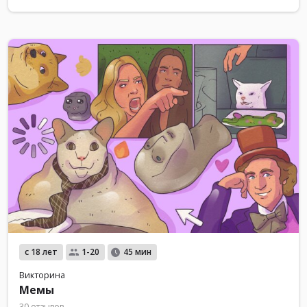
с 18 лет
1-20
45 мин
Викторина
Мемы
30 отзывов