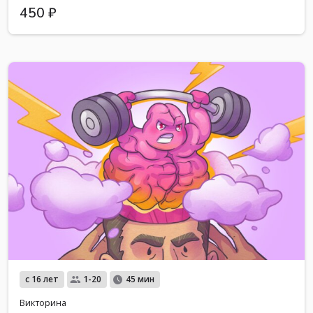
450 ₽
с 16 лет
1-20
45 мин
Викторина