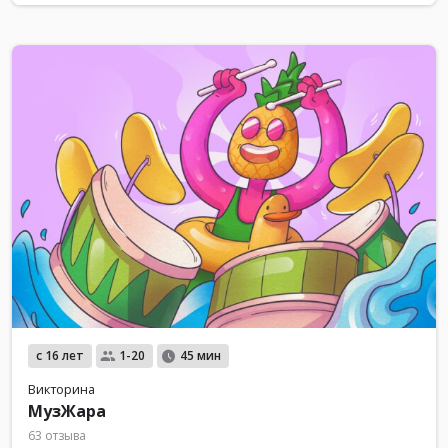
с 16 лет
1-20
45 мин
Викторина
МузЖара
63 отзыва