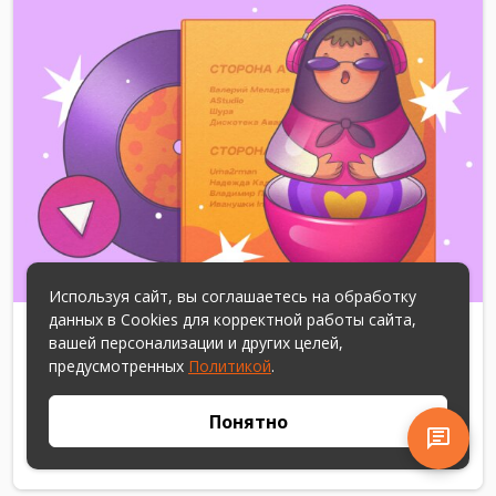
Используя сайт, вы соглашаетесь на обработку
данных в Cookies для корректной работы сайта,
с 18 лет
1-20
45 мин
вашей персонализации и других целей,
предусмотренных
Политикой
.
Викторина
Русский сборник
Понятно
113 отзывов
450 ₽